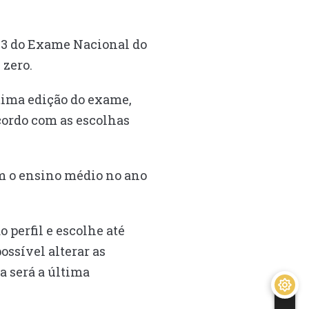
23 do Exame Nacional do
 zero.
ltima edição do exame,
acordo com as escolhas
am o ensino médio no ano
 perfil e escolhe até
ossível alterar as
a será a última