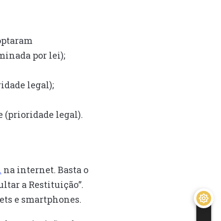
optaram
inada por lei);
idade legal);
(prioridade legal).
l
na internet. Basta o
ltar a Restituição”.
lets e smartphones.