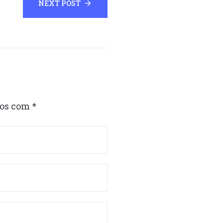
NEXT POST
dos com
*