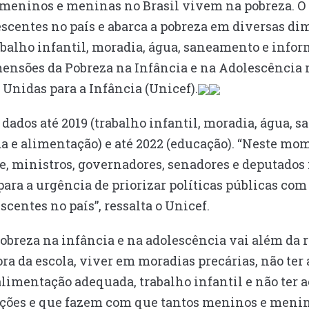
 meninos e meninas no Brasil vivem na pobreza. O
lescentes no país e abarca a pobreza em diversas di
balho infantil, moradia, água, saneamento e inform
ensões da Pobreza na Infância e na Adolescência n
 Unidas para a Infância (Unicef).
ados até 2019 (trabalho infantil, moradia, água, 
da e alimentação) e até 2022 (educação). “Neste m
te, ministros, governadores, senadores e deputado
para a urgência de priorizar políticas públicas com
scentes no país”, ressalta o Unicef.
obreza na infância e na adolescência vai além da r
ora da escola, viver em moradias precárias, não ter 
limentação adequada, trabalho infantil e não ter a
ações e que fazem com que tantos meninos e menin