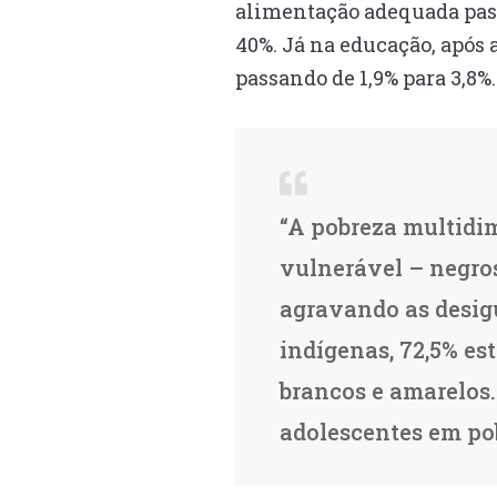
alimentação adequada pass
40%. Já na educação, após 
passando de 1,9% para 3,8%.
“A pobreza multidi
vulnerável – negros
agravando as desigu
indígenas, 72,5% es
brancos e amarelos.
adolescentes em pob