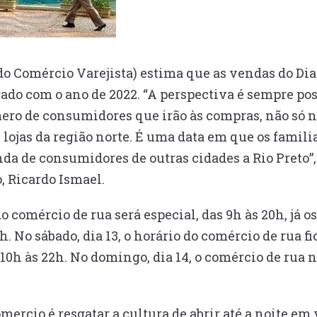
o Comércio Varejista) estima que as vendas do Dia
o com o ano de 2022. “A perspectiva é sempre pos
ro de consumidores que irão às compras, não só n
ojas da região norte. É uma data em que os famil
nda de consumidores de outras cidades a Rio Preto”, 
, Ricardo Ismael.
 do comércio de rua será especial, das 9h às 20h, j
h. No sábado, dia 13, o horário do comércio de rua fi
0h às 22h. No domingo, dia 14, o comércio de rua n
mercio é resgatar a cultura de abrir até a noite em