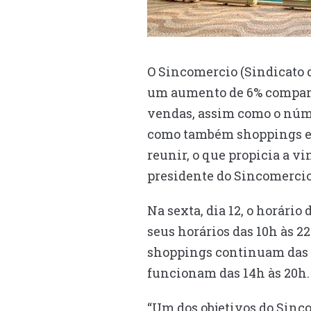
O Sincomercio (Sindicato d
um aumento de 6% comparad
vendas, assim como o núme
como também shoppings e l
reunir, o que propicia a vi
presidente do Sincomercio
Na sexta, dia 12, o horário
seus horários das 10h às 22
shoppings continuam das 1
funcionam das 14h às 20h.
“Um dos objetivos do Sinco