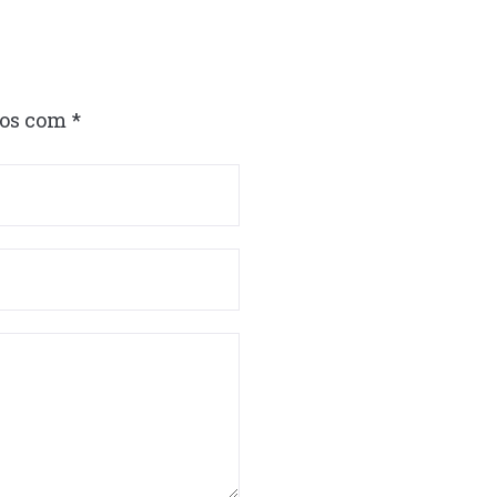
dos com
*