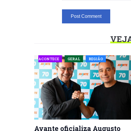
VEJ
ACONTECE
GERAL
REGIÃO
Avante oficializa Augusto