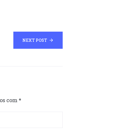
NEXT POST
dos com
*