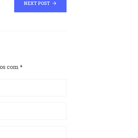
NEXT POST
dos com
*