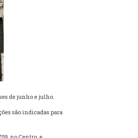
ses de junho e julho.
ções são indicadas para
09, no Centro, e