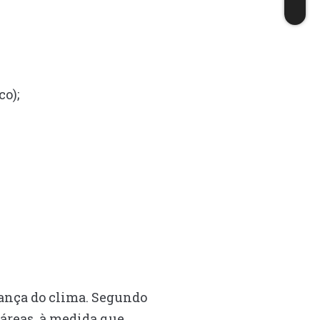
o);
ança do clima. Segundo
 áreas, à medida que