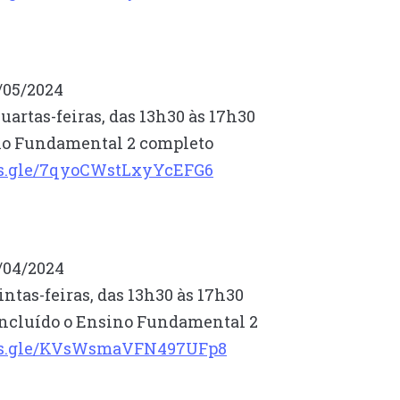
3/05/2024
uartas-feiras, das 13h30 às 17h30
ino Fundamental 2 completo
rms.gle/7qyoCWstLxyYcEFG6
2/04/2024
intas-feiras, das 13h30 às 17h30
 concluído o Ensino Fundamental 2
rms.gle/KVsWsmaVFN497UFp8