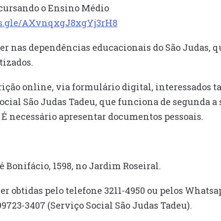
r cursando o Ensino Médio
rms.gle/AXvnqxgJ8xgYj3rH8
cer nas dependências educacionais do São Judas, 
tizados.
ição online, via formulário digital, interessados 
ocial São Judas Tadeu, que funciona de segunda a s
. É necessário apresentar documentos pessoais.
é Bonifácio, 1598, no Jardim Roseiral.
r obtidas pelo telefone 3211-4950 ou pelos Whatsa
 99723-3407 (Serviço Social São Judas Tadeu).