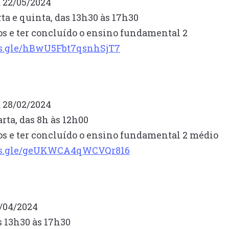
a 22/05/2024
rta e quinta, das 13h30 às 17h30
os e ter concluído o ensino fundamental 2
ms.gle/hBwU5Fbt7qsnhSjT7
a 28/02/2024
rta, das 8h às 12h00
nos e ter concluído o ensino fundamental 2 médio
rms.gle/geUKWCA4qWCVQr816
6/04/2024
s 13h30 às 17h30