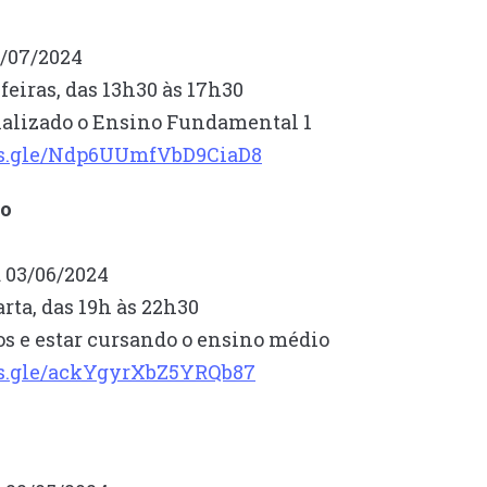
3/07/2024
feiras, das 13h30 às 17h30
finalizado o Ensino Fundamental 1
rms.gle/Ndp6UUmfVbD9CiaD8
vo
a 03/06/2024
rta, das 19h às 22h30
os e estar cursando o ensino médio
ms.gle/ackYgyrXbZ5YRQb87