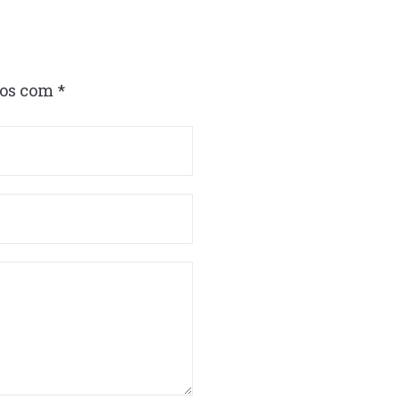
dos com
*