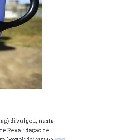
nep) divulgou, nesta
 de Revalidação de
a (Revalida) 2023/2.