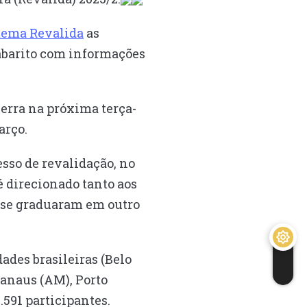
tema Revalida
as
gabarito com informações
erra na próxima terça-
arço.
esso de revalidação, no
 direcionado tanto aos
e se graduaram em outro
ades brasileiras (Belo
 Manaus (AM), Porto
.591 participantes.