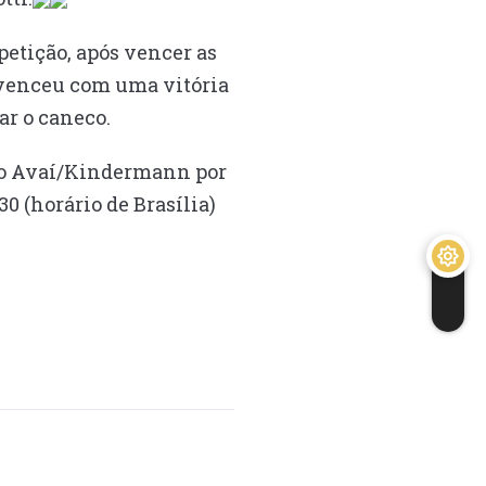
etição, após vencer as
2 venceu com uma vitória
ar o caneco.
u o Avaí/Kindermann por
30 (horário de Brasília)