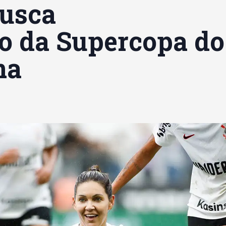
busca
o da Supercopa do
na