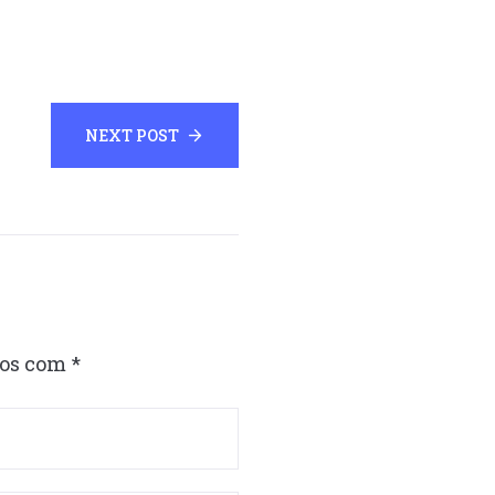
NEXT POST
dos com
*