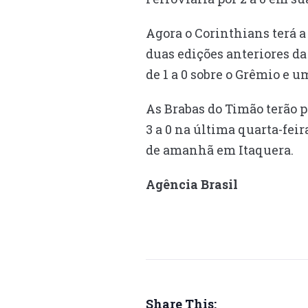
Agora o Corinthians terá 
duas edições anteriores d
de 1 a 0 sobre o Grêmio e u
As Brabas do Timão terão 
3 a 0 na última quarta-feira
de amanhã em Itaquera.
Agência Brasil
Share This: