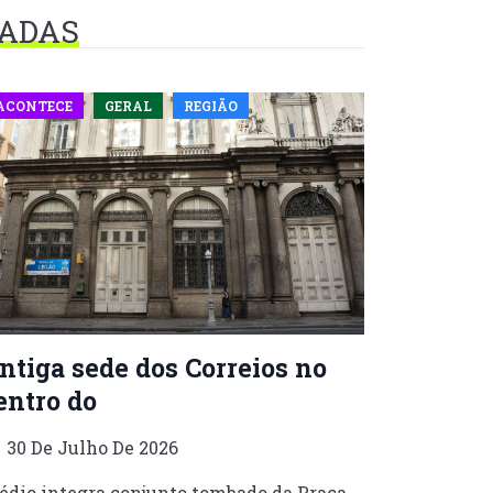
NADAS
ACONTECE
GERAL
REGIÃO
ntiga sede dos Correios no
entro do
30 De Julho De 2026
édio integra conjunto tombado da Praça