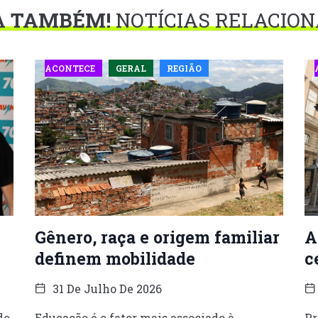
A TAMBÉM!
NOTÍCIAS RELACIO
ACONTECE
GERAL
REGIÃO
Gênero, raça e origem familiar
A
definem mobilidade
c
31 De Julho De 2026
do
Educação é o fator mais associado à
Pr