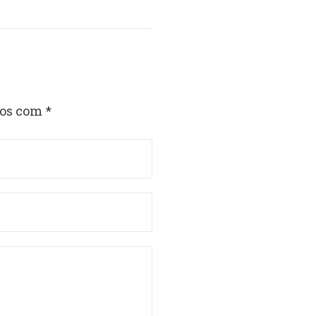
dos com
*