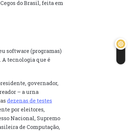
egos do Brasil, feita em
eu software (programas)
. A tecnologia que é
presidente, governador,
ereador – a urna
 as
dezenas de testes
nte por eleitores,
resso Nacional, Supremo
rasileira de Computação,