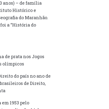
 anos) – de família
ituto Histórico e
Geografia do Maranhão.
oi a “História do
ha de prata nos Jogos
s olímpicos
reito do país no ano de
asileiros de Direito,
nta
a em 1953 pelo