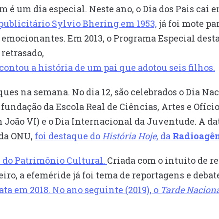
 é um dia especial. Neste ano, o Dia dos Pais cai e
 publicitário Sylvio Bhering em 1953,
já foi mote pa
 emocionantes. Em 2013, o Programa Especial desta
 retrasado,
contou a história de um pai que adotou seis filhos.
aques na semana. No dia 12, são celebrados o Dia Na
undação da Escola Real de Ciências, Artes e Ofício
João VI) e o Dia Internacional da Juventude. A dat
 da ONU,
foi destaque do
História Hoje
, da
Radioagên
al do Patrimônio Cultural.
Criada com o intuito de r
eiro, a efeméride já foi tema de reportagens e deba
ata em 2018. No ano seguinte (2019), o
Tarde Nacion