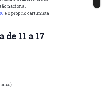
são nacional
20
e o próprio cartunista
a de 11 a 17
 anos)