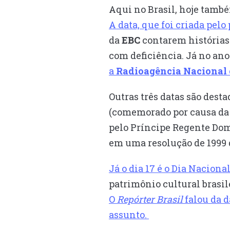
Aqui no Brasil, hoje também
A data, que foi criada pelo
da
EBC
contarem histórias
com deficiência. Já no ano
a
Radioagência Nacional
Outras três datas são dest
(comemorado por causa da f
pelo Príncipe Regente Dom 
em uma resolução de 1999
Já o dia 17 é o Dia Nacion
patrimônio cultural brasil
O
Repórter Brasil
falou da d
assunto.