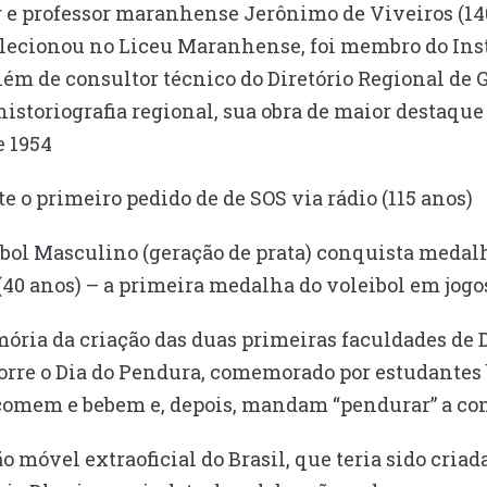
 e professor maranhense Jerônimo de Viveiros (140
 lecionou no Liceu Maranhense, foi membro do Inst
lém de consultor técnico do Diretório Regional de 
istoriografia regional, sua obra de maior destaque f
e 1954
 o primeiro pedido de de SOS via rádio (115 anos)
ibol Masculino (geração de prata) conquista medal
(40 anos) – a primeira medalha do voleibol em jogo
ria da criação das duas primeiras faculdades de Di
rre o Dia do Pendura, comemorado por estudantes br
 comem e bebem e, depois, mandam “pendurar” a co
 móvel extraoficial do Brasil, que teria sido criad