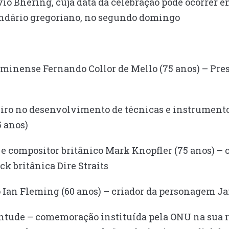
vio Bhering, cuja data da celebração pode ocorrer ent
endário gregoriano, no segundo domingo
minense Fernando Collor de Mello (75 anos) – Pres
neiro no desenvolvimento de técnicas e instrumento
5 anos)
 e compositor britânico Mark Knopfler (75 anos) – 
ck britânica Dire Straits
co Ian Fleming (60 anos) – criador da personagem 
ntude – comemoração instituída pela ONU na sua r