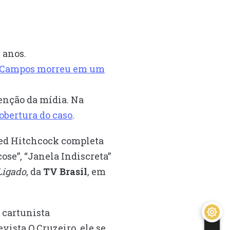
0 anos.
rdo Campos morreu em um
enção da mídia. Na
obertura do caso
.
red Hitchcock completa
se”, “Janela Indiscreta”
Ligado
, da
TV Brasil
, em
 cartunista
ista O Cruzeiro, ele se