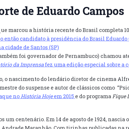
orte de Eduardo Campos
que marcou a história recente do Brasil completa 1
ue o então candidato à presidência do Brasil Edua
na cidade de Santos (SP)
e também foi governador de Pernambuco) chamou at
tório da Imprensa
fez uma edição especial sobre a c
o, o nascimento do lendário diretor de cinema Alf
estre do suspense e autor de clássicos como “Psico
taque no
História Hoje
em 2015
e do programa
Fique 
s um centenário. Em 14 de agosto de 1924, nascia o
Andrade Maranhão. Com tirinhas publicadas na rev