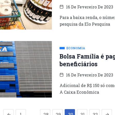
16 De Fevereiro De 2023
Para a baixa renda, o númer
pesquisa da Elo Pesquisa
ECONOMIA
Bolsa Família é pag
beneficiários
16 De Fevereiro De 2023
Adicional de R$ 150 só com
A Caixa Econômica
……
1
28
29
30
31
32