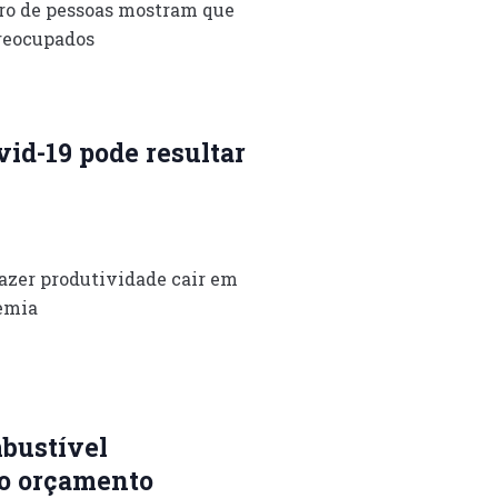
uro de pessoas mostram que
preocupados
id-19 pode resultar
azer produtividade cair em
emia
bustível
o orçamento