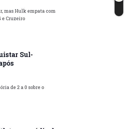
ar, mas Hulk empata com
 e Cruzeiro
uistar Sul-
após
ria de 2 a 0 sobre o