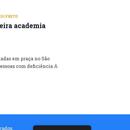
RIO PRETO
meira academia
adas em praça no São
essoas com deficiência A
vados.