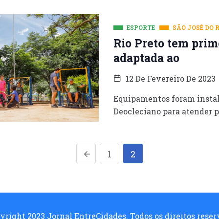
ESPORTE
SÃO JOSÉ DO 
Rio Preto tem pri
adaptada ao
12 De Fevereiro De 2023
Equipamentos foram instal
Deocleciano para atender p
1
2
yright 2023 Jornal EntreCidades. Todos os direitos reser