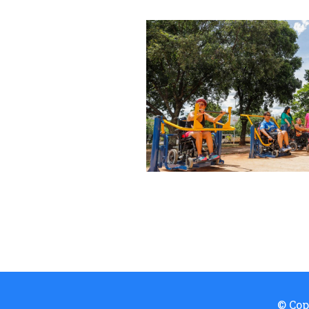
© Cop