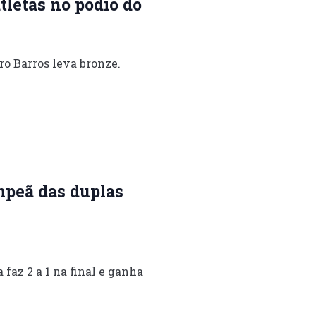
atletas no pódio do
ro Barros leva bronze.
mpeã das duplas
faz 2 a 1 na final e ganha