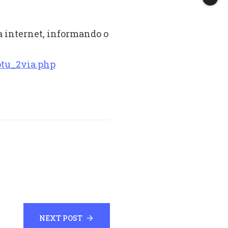
a internet, informando o
ptu_2via.php
NEXT POST