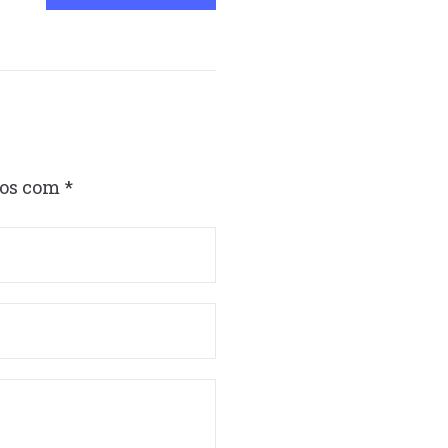
dos com
*