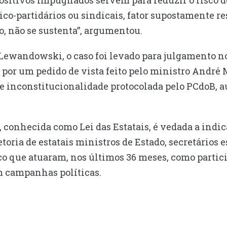
positivos impugnados servem para reduzir o risco 
ítico-partidários ou sindicais, fator supostamente 
o, não se sustenta”, argumentou.
 Lewandowski, o caso foi levado para julgamento n
a por um pedido de vista feito pelo ministro Andr
e inconstitucionalidade protocolada pelo PCdoB, a
, conhecida como Lei das Estatais, é vedada a indi
toria de estatais ministros de Estado, secretários 
ico que atuaram, nos últimos 36 meses, como partic
em campanhas políticas.