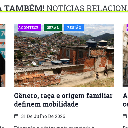
A TAMBÉM!
NOTÍCIAS RELACIO
ACONTECE
GERAL
REGIÃO
Gênero, raça e origem familiar
A
definem mobilidade
c
31 De Julho De 2026
do
Educação é o fator mais associado à
Pr