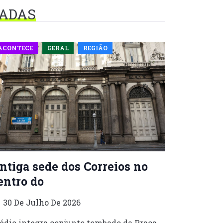
NADAS
ACONTECE
GERAL
REGIÃO
ntiga sede dos Correios no
entro do
30 De Julho De 2026
édio integra conjunto tombado da Praça