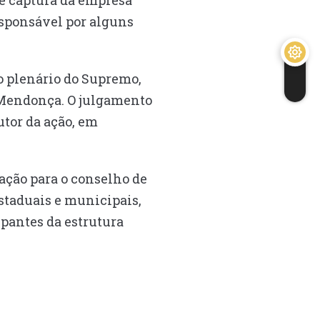
de captura da empresa
responsável por alguns
o plenário do Supremo,
é Mendonça. O julgamento
utor da ação, em
cação para o conselho de
estaduais e municipais,
ipantes da estrutura