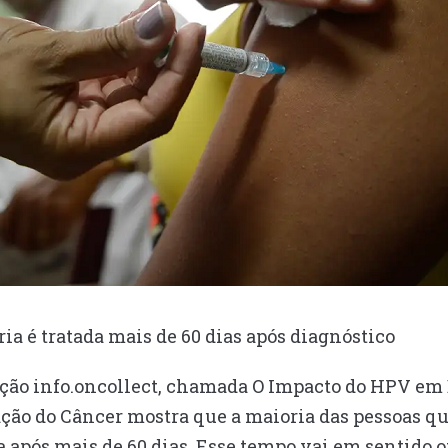
a é tratada mais de 60 dias após diagnóstico
ação info.oncollect, chamada O Impacto do HPV em 
ação do Câncer mostra que a maioria das pessoas q
 após mais de 60 dias. Esse tempo vai em sentido op