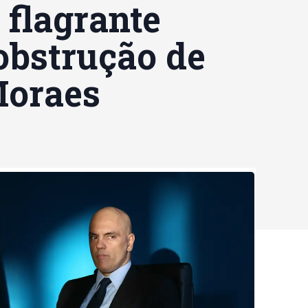
 flagrante
obstrução de
Moraes