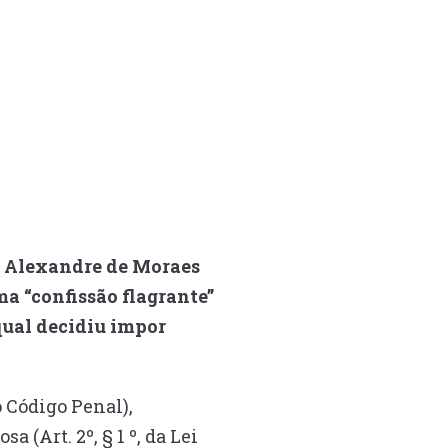
o Alexandre de Moraes
ma “confissão flagrante”
 qual decidiu impor
o Código Penal),
(Art. 2º, § 1 º, da Lei