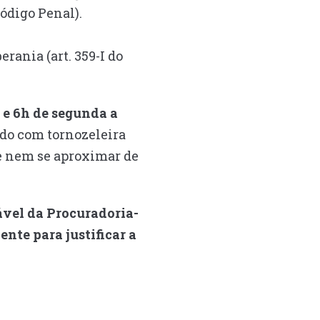
Código Penal).
rania (art. 359-I do
 e 6h de segunda a
ado com tornozeleira
e nem se aproximar de
ável da Procuradoria-
nte para justificar a