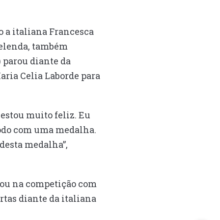
o a italiana Francesca
Abelenda, também
) parou diante da
aria Celia Laborde para
stou muito feliz. Eu
ríodo com uma medalha.
 desta medalha”,
eou na competição com
rtas diante da italiana