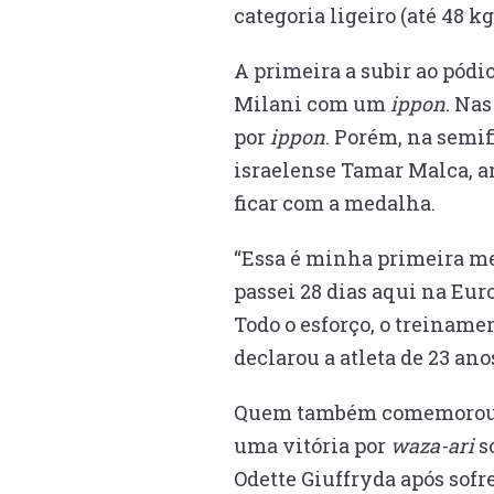
categoria ligeiro (até 48 kg
A primeira a subir ao pódi
Milani com um
ippon
. Na
por
ippon
. Porém, na semif
israelense Tamar Malca, a
ficar com a medalha.
“Essa é minha primeira me
passei 28 dias aqui na Eur
Todo o esforço, o treiname
declarou a atleta de 23 ano
Quem também comemorou mu
uma vitória por
waza-ari
so
Odette Giuffryda após sofr