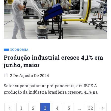
ECONOMIA
Produção industrial cresce 4,1% em
junho, maior
2 De Agosto De 2024
Setor supera patamar pré-pandemia, diz IBGE A
produção da indústria brasileira cresceu 4,1% na
…
1
2
3
4
5
32